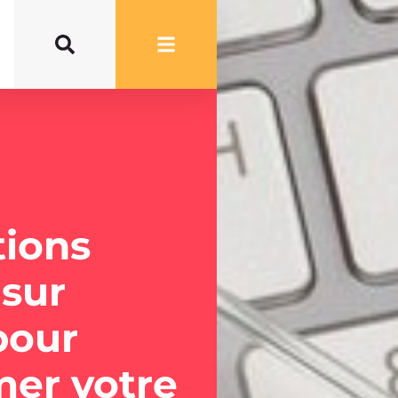
tions
 sur
pour
mer votre