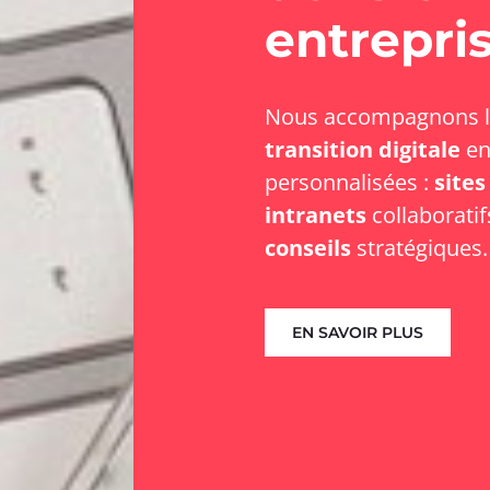
entrepri
Nous accompagnons le
transition digitale
en
personnalisées :
sites
intranets
collaboratif
conseils
stratégiques
EN SAVOIR PLUS