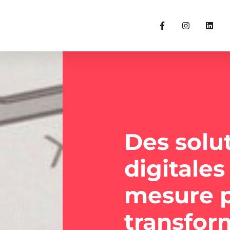
Des solu
digitales
mesure 
transfor