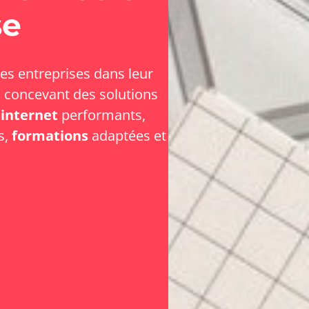
se
s entreprises dans leur
 concevant des solutions
 internet
performants,
s,
formations
adaptées et
.